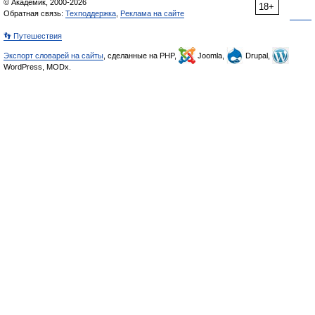
© Академик, 2000-2026
18+
Обратная связь:
Техподдержка
,
Реклама на сайте
👣 Путешествия
Экспорт словарей на сайты
, сделанные на PHP,
Joomla,
Drupal,
WordPress, MODx.