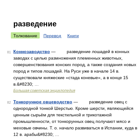
разведение
Толкование
Перевод
Книги
Коннозаводство
— разведение лошадей в конных
81
заводах с целью размножения племенных животных,
совершенствования конских пород, а также создания новых
пород и типов лошадей. На Руси уже в начале 14 в.
существовали княжеские «стада коневые», а в конце 15
в.&#8230; …
Большая советская энциклопедия
Тонкорунное овцеводство
— разведение овец с
82
однородной тонкой Шерстью. Кроме шерсти, являющейся
ценным сырьём для текстильной и трикотажной
промышленности, от тонкорунных овец получают мясо и
меховые овчины. Т. о. начало развиваться в Испании, куда в
12 в. арабы&#8230; …