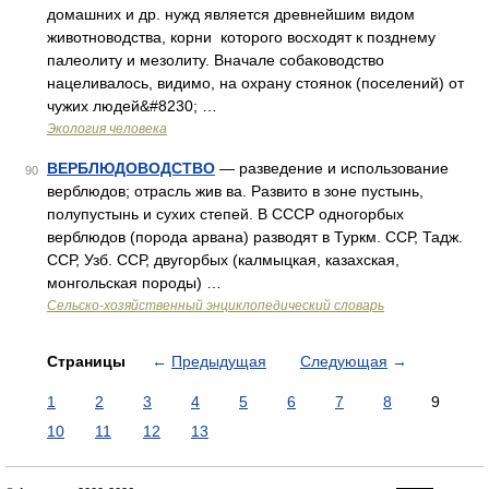
домашних и др. нужд является древнейшим видом
животноводства, корни которого восходят к позднему
палеолиту и мезо­литу. Вначале собаководство
нацеливалось, видимо, на охрану стоянок (поселений) от
чужих людей&#8230; …
Экология человека
ВЕРБЛЮДОВОДСТВО
— разведение и использование
90
верблюдов; отрасль жив ва. Развито в зоне пустынь,
полупустынь и сухих степей. В СССР одногорбых
верблюдов (порода арвана) разводят в Туркм. ССР, Тадж.
ССР, Узб. ССР, двугорбых (калмыцкая, казахская,
монгольская породы) …
Сельско-хозяйственный энциклопедический словарь
Страницы
←
Предыдущая
Следующая
→
1
2
3
4
5
6
7
8
9
10
11
12
13