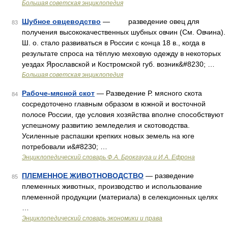
Большая советская энциклопедия
Шубное овцеводство
— разведение овец для
83
получения высококачественных шубных овчин (См. Овчина).
Ш. о. стало развиваться в России с конца 18 в., когда в
результате спроса на тёплую меховую одежду в некоторых
уездах Ярославской и Костромской губ. возник&#8230; …
Большая советская энциклопедия
Рабоче-мясной скот
— Разведение Р. мясного скота
84
сосредоточено главным образом в южной и восточной
полосе России, где условия хозяйства вполне способствуют
успешному развитию земледелия и скотоводства.
Усиленные распашки крепких новых земель на юге
потребовали и&#8230; …
Энциклопедический словарь Ф.А. Брокгауза и И.А. Ефрона
ПЛЕМЕННОЕ ЖИВОТНОВОДСТВО
— разведение
85
племенных животных, производство и использование
племенной продукции (материала) в селекционных целях
…
Энциклопедический словарь экономики и права