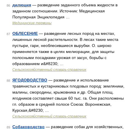
дилюция
— разведение заданного объема жидкости в
86
заданном соотношении. Источник: Медицинская
Популярная Энциклопедия …
Медицинские термины
ОБЛЕСЕНИЕ
— разведение лесных пород на местах,
87
лишенных лесной растительности. В лесах такие места
пустыри, гари, необлесившиеся вырубки. О. широко
применяется также в целях мелиорации, для защиты
полосными посадками урожая от засух, борьбы с
образованием и&#8230; …
Сельскохозяйственный словарь-справочник
ЯГОДОВОДСТВО
— разведение и использование
88
травянистых и кустарниковых плодовых пород: земляники,
малины, смородины, крыжовника и др. Общая площ.
ягодников составляет свыше 60 тыс. га. Они расположены
гл. образом в средней полосе Союза: Воронежская,
Курская,&#8230; …
Сельскохозяйственный словарь-справочник
Собаководство
— разведение собак для хозяйственных,
89